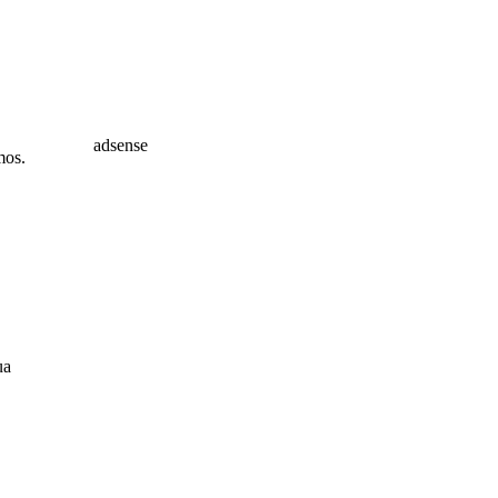
adsense
imos.
ua