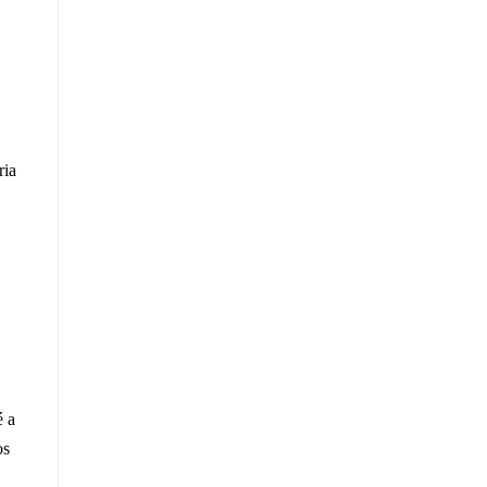
ria
é a
os