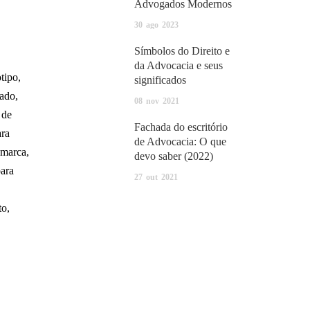
Advogados Modernos
30
ago
2023
Símbolos do Direito e
da Advocacia e seus
otipo
,
significados
gado
,
08
nov
2021
 de
Fachada do escritório
ara
de Advocacia: O que
marca
,
devo saber (2022)
ara
27
out
2021
to
,