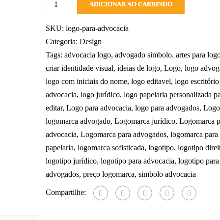
ADICIONAR AO CARRINHO
SKU:
logo-para-advocacia
Categoria:
Design
Tags:
advocacia logo
,
advogado simbolo
,
artes para log
criar identidade visual
,
ideias de logo
,
Logo
,
logo advo
logo com iniciais do nome
,
logo editavel
,
logo escritório
advocacia
,
logo jurídico
,
logo papelaria personalizada p
editar
,
Logo para advocacia
,
logo para advogados
,
Logo
logomarca advogado
,
Logomarca jurídico
,
Logomarca p
advocacia
,
Logomarca para advogados
,
logomarca para
papelaria
,
logomarca sofisticada
,
logotipo
,
logotipo direi
logotipo jurídico
,
logotipo para advocacia
,
logotipo para
advogados
,
preço logomarca
,
simbolo advocacia
Compartilhe: