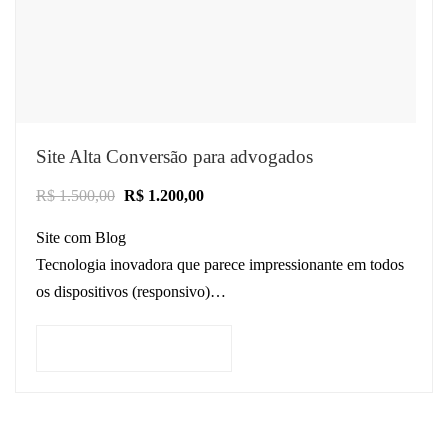
Site Alta Conversão para advogados
R$
1.500,00
R$
1.200,00
Site com Blog
Tecnologia inovadora que parece impressionante em todos
os dispositivos (responsivo)
Site otimizado para SEO Jurídico
Estratégias de design comprovadas para conversões bem
Adicionar ao carrinho
sucedidas de clientes
…