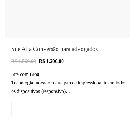
Site Alta Conversão para advogados
R$
1.500,00
R$
1.200,00
Site com Blog
Tecnologia inovadora que parece impressionante em todos
os dispositivos (responsivo)
Site otimizado para SEO Jurídico
Estratégias de design comprovadas para conversões bem
Adicionar ao carrinho
sucedidas de clientes
…