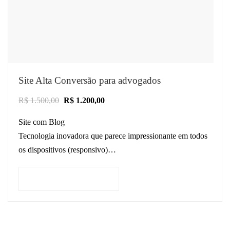
Site Alta Conversão para advogados
R$
1.500,00
R$
1.200,00
Site com Blog
Tecnologia inovadora que parece impressionante em todos
os dispositivos (responsivo)
Site otimizado para SEO Jurídico
Estratégias de design comprovadas para conversões bem
Adicionar ao carrinho
sucedidas de clientes
…